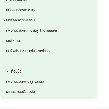
- เกลือสมุทรสาคร 8 กรัม
- เนยจืดละลาย 20 กรัม
- ทีพอทนมข้นจืด แถบชมพู 170 มิลลิลิตร
- ยีสต์ 4 กรัม
- เนยจืดก้อนละ 13 กรัม (สำหรับห่อ)
ท็อปปิ้ง
- ทีพอทนมข้นหวาน สูตรนมสด
- รสสตรอเบอร์รีอะมะโอ