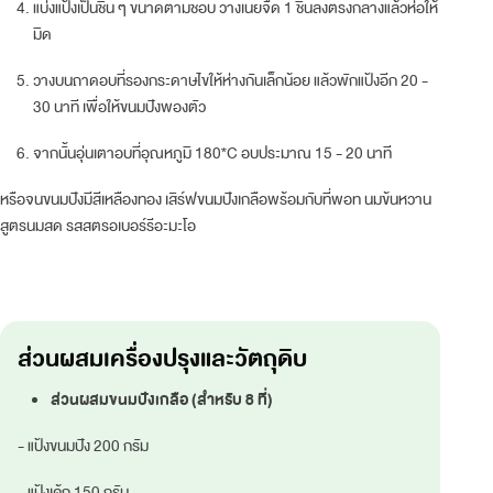
แบ่งแป้งเป็นชิ้น ๆ ขนาดตามชอบ วางเนยจืด 1 ชิ้นลงตรงกลางแล้วห่อให้
มิด
วางบนถาดอบที่รองกระดาษไขให้ห่างกันเล็กน้อย แล้วพักแป้งอีก 20 -
30 นาที เพื่อให้ขนมปังพองตัว
จากนั้นอุ่นเตาอบที่อุณหภูมิ 180*C อบประมาณ 15 - 20 นาที
หรือจนขนมปังมีสีเหลืองทอง เสิร์ฟขนมปังเกลือพร้อมกับที่พอท นมข้นหวาน
สูตรนมสด รสสตรอเบอร์รีอะมะโอ
ส่วนผสมเครื่องปรุงและวัตถุดิบ
ส่วนผสมขนมปังเกลือ (สำหรับ 8 ที่)
- แป้งขนมปัง 200 กรัม
- แป้งเค้ก 150 กรัม