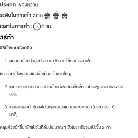
ประเภท :
ของหวาน
ระดับในการทำ :
ยาก
เวลาในการทำ :
4 ชม.
วิธีทำ
วิธีทำขนมปังเกลือ
ผสมยีสต์กับน้ำอุ่นประมาณ 5 นาที ให้ยีสต์เริ่มมีฟอง
แล้วร่อนแป้งขนมปังและแป้งเค้กลงในชามใหญ่
เติมเกลือสมุทรสาคร ตามด้วยทีพอทนมข้นจืด แถบชมพู และเนยละลาย
ลงไป
เทยีสต์ผสมน้ำอุ่นลงไป นวดจนแป้งเนียนและยืดหยุ่น (ประมาณ 10
นาที)
คลุมด้วยผ้าชื้น พักแป้งในที่อุ่นประมาณ 1 ชั่วโมง หรือจนแป้งขึ้น 2 เท่า