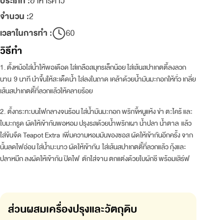
ประเภท :
อาหารคาว
จำนวน :
2
เวลาในการทำ :
60
วิธีทำ
1. ตั้งหม้อใส่น้ำให้พอเดือด ใส่เกลือสมุทรเล็กน้อย ใส่เส้นสปาเกตตี้ลงลวก
นาน 9 นาที นำขึ้นให้สะเด็ดน้ำ ใส่ลงในถาด เคล้าด้วยน้ำมันมะกอกให้ทั่ว เกลี่ย
เส้นสปาเกตตี้ที่ลวกแล้วให้คลายร้อย
2. ตั้งกระทะบนไฟกลางจนร้อน ใส่น้ำมันมะกอก พริกขี้หนูแห้ง ข่า ตะไคร้ และ
ใบมะกรูด ผัดให้เข้ากันพอหอม ปรุงรสด้วยน้ำพริกเผา น้ำปลา น้ำตาล แล้ว
ใส่ข้นจืด Teapot Extra เพิ่มความหอมมันของซอส ผัดให้เข้ากันอีกครั้ง จาก
นั้นลดไฟอ่อน ใส่น้ำมะนาว ผัดให้เข้ากัน ใส่เส้นสปาเกตตี้ที่ลวกแล้ว กุ้งและ
ปลาหมึก ลงผัดให้เข้ากัน ปิดไฟ ตักใส่จาน ตกแต่งด้วยใบผักชี พร้อมเสิร์ฟ
ส่วนผสมเครื่องปรุงและวัตถุดิบ