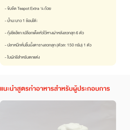
- ข้นจืด Teapot Extra ¼ ถ้วย
- น้ำมะนาว 1 ช้อนโต๊ะ
- กุ้งชีแฮ้แกะเปลือกเด็ดหัวไว้หางผ่าหลังลวกสุก 6 ตัว
- ปลาหมึกหั่นชิ้นบั้งตารางลวกสุก (ตัวละ 150 กรัม) 1 ตัว
- ใบผักชีสำหรับตกแต่ง
แนะนำสูตรทำอาหารสำหรับผู้ประกอบการ