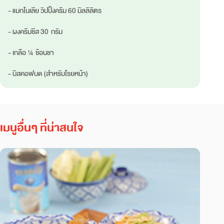
- แมกโนเลีย วิปปิ้งครีม 60 มิลลิลิตร
- ผงครีมชีส 30 กรัม
- เกลือ ¼ ช้อนชา
- บิสคอฟบด (สำหรับโรยหน้า)
เมนูอื่นๆ ที่น่าสนใจ