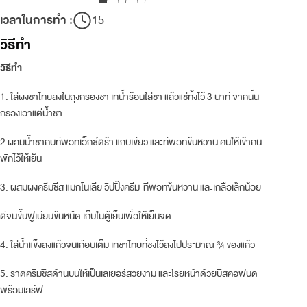
เวลาในการทำ :
15
วิธีทำ
วิธีทำ
1. ใส่ผงชาไทยลงในถุงกรองชา เทน้ำร้อนใส่ชา แล้วแช่ทิ้งไว้ 3 นาที จากนั้น
กรองเอาแต่น้ําชา
2 ผสมน้ำชากับทีพอทเอ็กซ์ตร้า แถบเขียว และทีพอทข้นหวาน คนให้เข้ากัน
พักไว้ให้เย็น
3. ผสมผงครีมชีส แมกโนเลีย วิปปิ้งครีม ทีพอทข้นหวาน และเกลือเล็กน้อย
ตีจนขึ้นฟูเนียนข้นหนืด เก็บในตู้เย็นเพื่อให้เย็นจัด
4. ใส่น้ําแข็งลงแก้วจนเกือบเต็ม เทชาไทยที่ชงไว้ลงไปประมาณ ¾ ของแก้ว
5. ราดครีมชีสด้านบนให้เป็นเลเยอร์สวยงาม และโรยหน้าด้วยบิสคอฟบด
พร้อมเสิร์ฟ